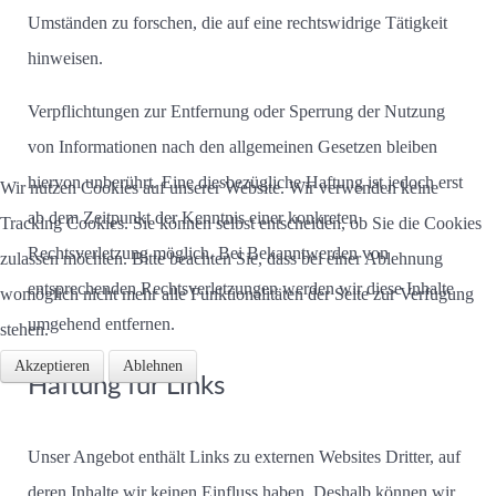
Umständen zu forschen, die auf eine rechtswidrige Tätigkeit
hinweisen.
Verpflichtungen zur Entfernung oder Sperrung der Nutzung
von Informationen nach den allgemeinen Gesetzen bleiben
hiervon unberührt. Eine diesbezügliche Haftung ist jedoch erst
Wir nutzen Cookies auf unserer Website. Wir verwenden keine
ab dem Zeitpunkt der Kenntnis einer konkreten
Tracking Cookies. Sie können selbst entscheiden, ob Sie die Cookies
Rechtsverletzung möglich. Bei Bekanntwerden von
zulassen möchten. Bitte beachten Sie, dass bei einer Ablehnung
entsprechenden Rechtsverletzungen werden wir diese Inhalte
womöglich nicht mehr alle Funktionalitäten der Seite zur Verfügung
umgehend entfernen.
stehen.
Akzeptieren
Ablehnen
Haftung für Links
Unser Angebot enthält Links zu externen Websites Dritter, auf
deren Inhalte wir keinen Einfluss haben. Deshalb können wir